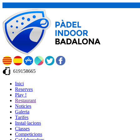
619158665
Inici
Reserves
Play !
Restaurant
Noticies
Galeria
Tarifes
Instal·lacions
Classes
Competicions
Col·laboradors