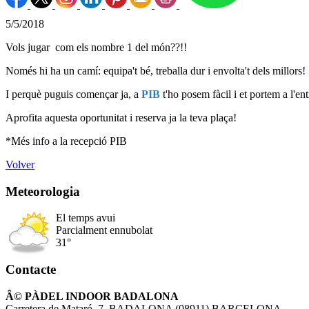
5/5/2018
Vols jugar com els nombre 1 del món??!!
Només hi ha un camí: equipa't bé, treballa dur i envolta't dels millors!
I perquè puguis començar ja, a
PIB
t'ho posem fàcil i et portem a l'e
Aprofita aquesta oportunitat i reserva ja la teva plaça!
*Més info a la recepció PIB
Volver
Meteorologia
El temps avui
Parcialment ennubolat
31°
Contacte
Â© PÀDEL INDOOR BADALONA
Carretera de Mataró, 7. BADALONA (08911) BARCELONA