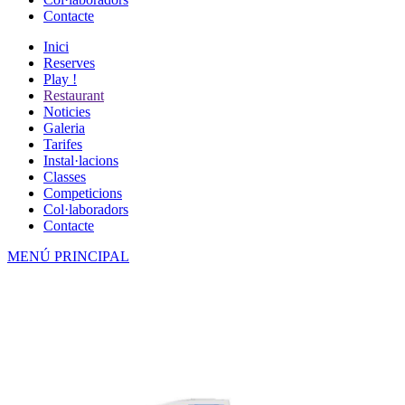
Contacte
Inici
Reserves
Play !
Restaurant
Noticies
Galeria
Tarifes
Instal·lacions
Classes
Competicions
Col·laboradors
Contacte
MENÚ PRINCIPAL