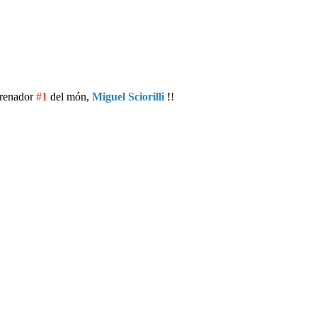
ntrenador
#1
del món,
Miguel Sciorilli
!!